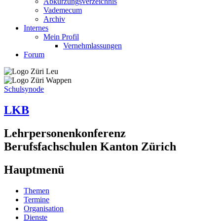
Abkürzungsverzeichnis
Vademecum
Archiv
Internes
Mein Profil
Vernehmlassungen
Forum
Schulsynode
LKB
Lehrpersonenkonferenz
Berufsfachschulen Kanton Zürich
Hauptmenü
Themen
Termine
Organisation
Dienste