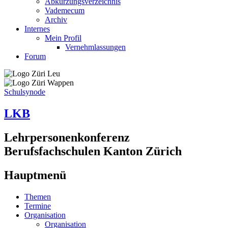
Abkürzungsverzeichnis
Vademecum
Archiv
Internes
Mein Profil
Vernehmlassungen
Forum
Schulsynode
LKB
Lehrpersonenkonferenz
Berufsfachschulen Kanton Zürich
Hauptmenü
Themen
Termine
Organisation
Organisation